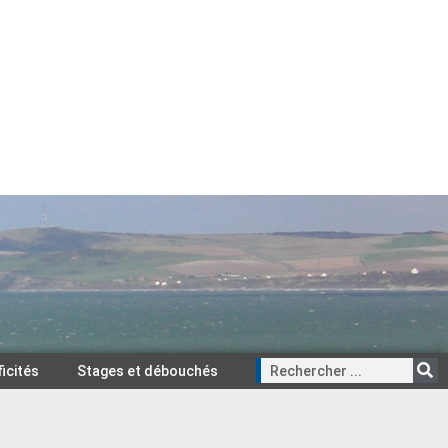
ficités
Stages et débouchés